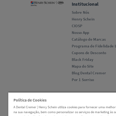
Institucional
Sobre Nós
Henry Schein
CIOSP
Nosso App
Catálogo de Marcas
Programa de Fidelidade L
Cupons de Desconto
Black Friday
Mapa do Site
Blog Dental Cremer
Por 1 Sorriso
Política de Cookies
A Dental Cremer | Henry Schein utiliza cookies para fornecer uma melhor
na sua navegação, bem como personalizar os serviços de marketing às s