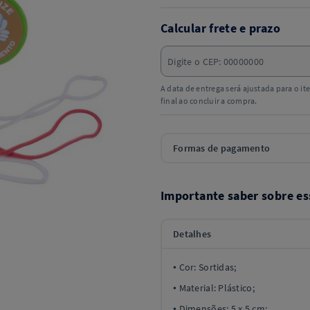
Calcular frete e prazo
A data de entrega será ajustada para o i
final ao concluir a compra.
Formas de pagamento
Importante saber sobre es
Detalhes
• Cor: Sortidas;
• Material: Plástico;
• Dimensões: 5 x 5 cm;