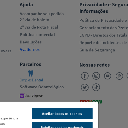
Ajuda
Privacidade e Segur
Informações
Acompanhe seu pedido
2ª via de boleto
Política de Privacidade e
2ª via de Nota Fiscal
Gerenciamento das Prefe
Política comercial
LGPD - Direitos dos Titula
Devoluções
Reporte de Incidentes de
Avalie-nos
Guia de Segurança
overs​
Parceiros
Nossas redes
Software Odontológico
Alinhadores Transparentes
Oral-B
Aceitar todos os cookies
 experiência
uas
Rejeitar cookies opcionais