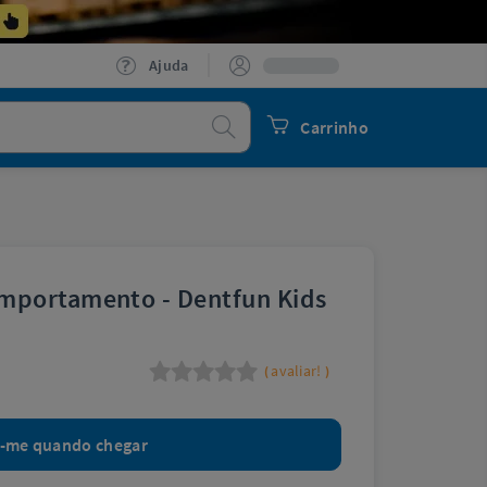
Ajuda
Procurar
Carrinho
mportamento - Dentfun Kids
avaliar!
(
)
e-me quando chegar