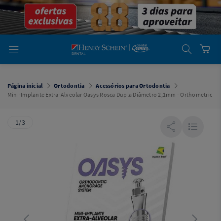
em
Dental
Cremer -
Henry Schein
Laboratório
Laboratório
Ajuda
Você está
em
Dental
Página inicial
Ortodontia
Acessórios para Ortodontia
Cremer -
Mini-Implante Extra-Alveolar Oasys Rosca Dupla Diâmetro 2,1mm - Orthometric
Henry Schein
Equipamentos
1/3
Equipamentos
Você está
em
Dental
Cremer
Simples
Dental
Software
Odontológico