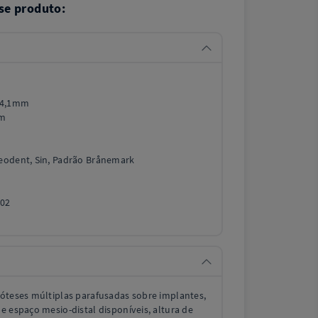
se produto:
 4,1mm
mm
Neodent, Sin, Padrão Brånemark
002
róteses múltiplas parafusadas sobre implantes,
e espaço mesio-distal disponíveis, altura de