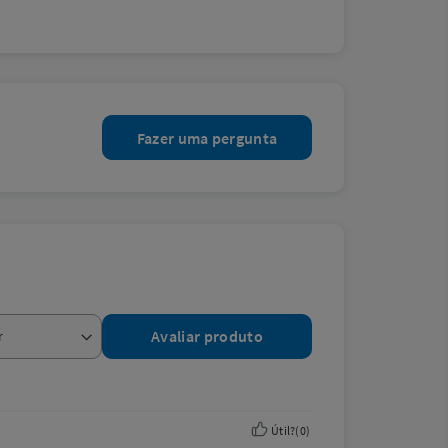
Fazer uma pergunta
Avaliar produto
Útil?
(
0
)