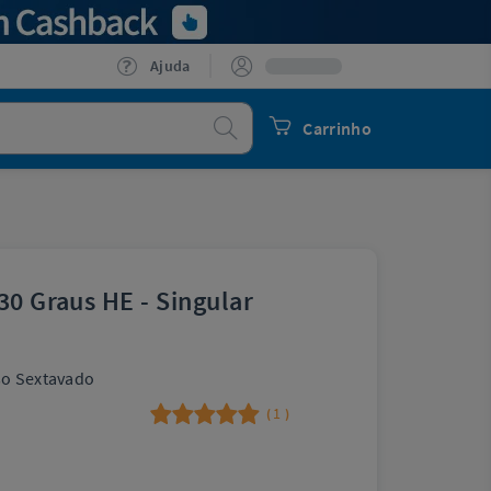
Ajuda
Procurar
Carrinho
30 Graus HE - Singular
uso Sextavado
1
(
)