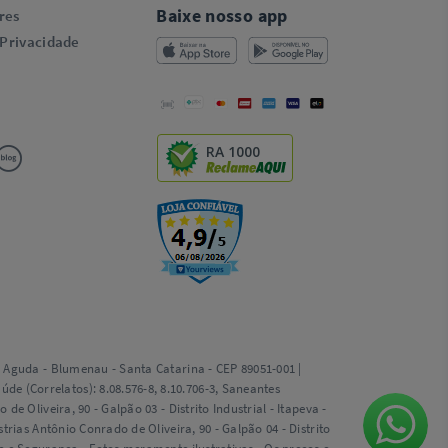
Baixe nosso app
res
 Privacidade
RA 1000
ta Aguda - Blumenau - Santa Catarina - CEP 89051-001 |
e (Correlatos): 8.08.576-8, 8.10.706-3, Saneantes
e Oliveira, 90 - Galpão 03 - Distrito Industrial - Itapeva -
trias Antônio Conrado de Oliveira, 90 - Galpão 04 - Distrito