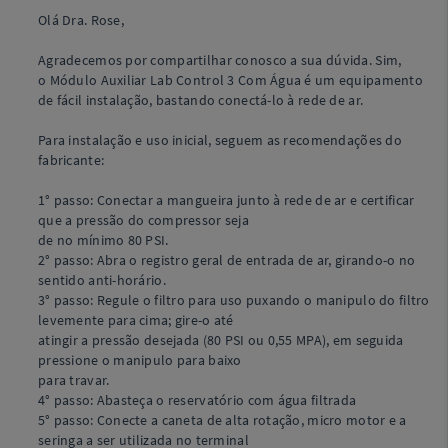
Olá Dra. Rose,
Agradecemos por compartilhar conosco a sua dúvida. Sim,
o Módulo Auxiliar Lab Control 3 Com Água é um equipamento
de fácil instalação, bastando conectá-lo à rede de ar.
Para instalação e uso inicial, seguem as recomendações do
fabricante:
1° passo: Conectar a mangueira junto à rede de ar e certificar
que a pressão do compressor seja
de no mínimo 80 PSI.
2° passo: Abra o registro geral de entrada de ar, girando-o no
sentido anti-horário.
3° passo: Regule o filtro para uso puxando o manipulo do filtro
levemente para cima; gire-o até
atingir a pressão desejada (80 PSI ou 0,55 MPA), em seguida
pressione o manipulo para baixo
para travar.
4° passo: Abasteça o reservatório com água filtrada
5° passo: Conecte a caneta de alta rotação, micro motor e a
seringa a ser utilizada no terminal