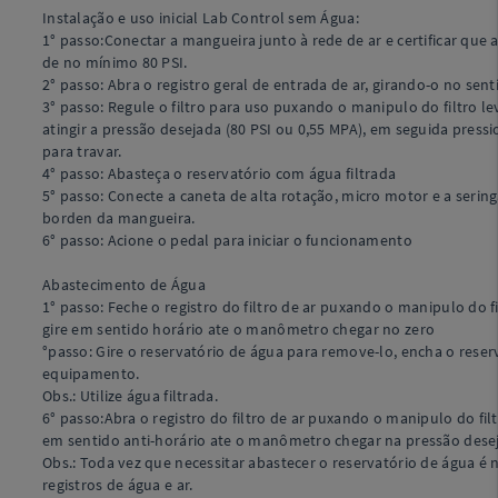
Instalação e uso inicial Lab Control sem Água:
1° passo:Conectar a mangueira junto à rede de ar e certificar que
de no mínimo 80 PSI.
2° passo: Abra o registro geral de entrada de ar, girando-o no sent
3° passo: Regule o filtro para uso puxando o manipulo do filtro l
atingir a pressão desejada (80 PSI ou 0,55 MPA), em seguida press
para travar.
4° passo: Abasteça o reservatório com água filtrada
5° passo: Conecte a caneta de alta rotação, micro motor e a sering
borden da mangueira.
6° passo: Acione o pedal para iniciar o funcionamento
Abastecimento de Água
1° passo: Feche o registro do filtro de ar puxando o manipulo do f
gire em sentido horário ate o manômetro chegar no zero
°passo: Gire o reservatório de água para remove-lo, encha o res
equipamento.
Obs.: Utilize água filtrada.
6° passo:Abra o registro do filtro de ar puxando o manipulo do fil
em sentido anti-horário ate o manômetro chegar na pressão dese
Obs.: Toda vez que necessitar abastecer o reservatório de água é 
registros de água e ar.