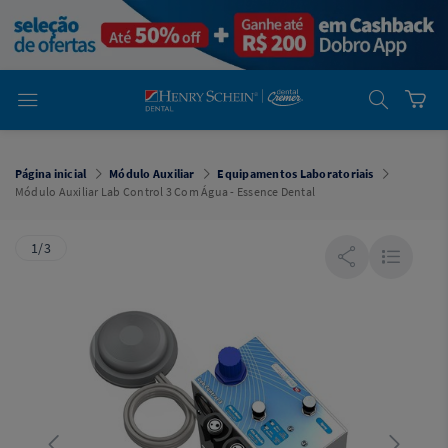
em
Dental
Cremer -
Henry Schein
Laboratório
Laboratório
Ajuda
Você está
em
Dental
Página inicial
Módulo Auxiliar
Equipamentos Laboratoriais
Cremer -
Módulo Auxiliar Lab Control 3 Com Água - Essence Dental
Henry Schein
Equipamentos
1/3
Equipamentos
Você está
em
Dental
Cremer
Simples
Dental
Software
Odontológico