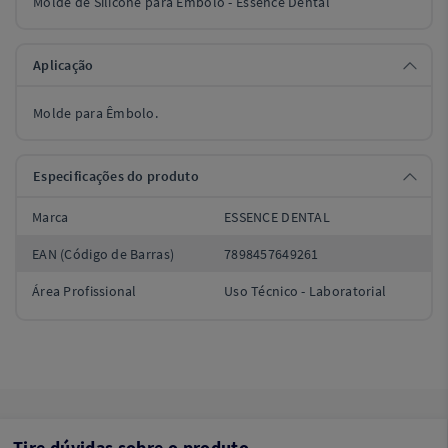
Molde de Silicone para Êmbolo - Essence Dental
Aplicação
Molde para Êmbolo.
Especificações do produto
Marca
ESSENCE DENTAL
EAN (Código de Barras)
7898457649261
Área Profissional
Uso Técnico - Laboratorial
Tire dúvidas sobre o produto