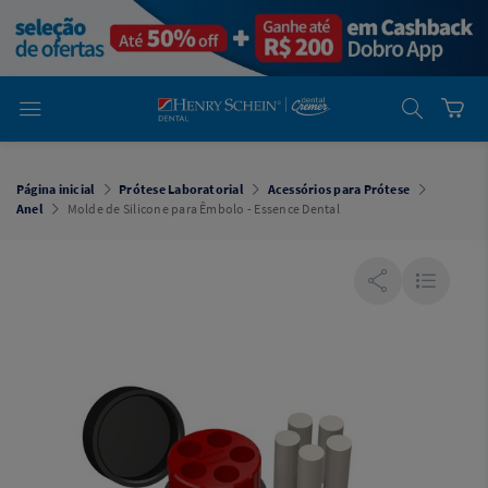
em
Dental
Cremer -
Henry Schein
Laboratório
Laboratório
Ajuda
Você está
em
Dental
Página inicial
Prótese Laboratorial
Acessórios para Prótese
Cremer -
Anel
Molde de Silicone para Êmbolo - Essence Dental
Henry Schein
Equipamentos
Equipamentos
Você está
em
Dental
Cremer
Simples
Dental
Software
Odontológico