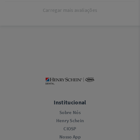
Dental Cremer
Um abraço,
Carregar mais avaliações
Equipe Dental Cremer
Institucional
Sobre Nós
Henry Schein
CIOSP
Nosso App