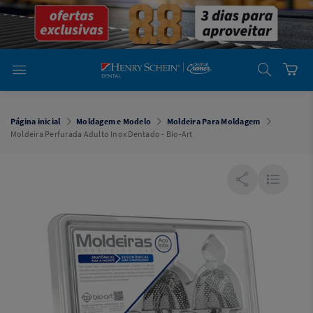
em
Dental
Cremer -
Henry Schein
Laboratório
Laboratório
Ajuda
Você está
em
Dental
Página inicial
Moldagem e Modelo
Moldeira Para Moldagem
Cremer -
Moldeira Perfurada Adulto Inox Dentado - Bio-Art
Henry Schein
Equipamentos
Equipamentos
Você está
em
Dental
Cremer
Simples
Dental
Software
Odontológico