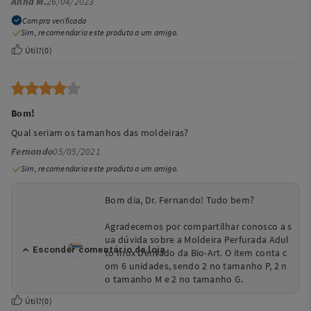
Anna M.
26/04/2023
Compra verificada
Sim, recomendaria este produto a um amigo.
Útil?
(
0
)
Bom!
Qual seriam os tamanhos das moldeiras?
Fernando
05/05/2021
Sim, recomendaria este produto a um amigo.
Bom dia, Dr. Fernando! Tudo bem?
Agradecemos por compartilhar conosco a s
ua dúvida sobre a Moldeira Perfurada Adul
to Inox Dentado da Bio-Art. O item conta c
om 6 unidades, sendo 2 no tamanho P, 2 n
o tamanho M e 2 no tamanho G.
Útil?
(
0
)
Estamos à disposição!