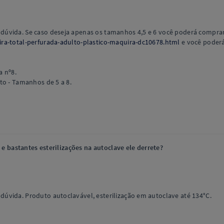
dúvida. Se caso deseja apenas os tamanhos 4,5 e 6 você poderá comprar
ra-total-perfurada-adulto-plastico-maquira-dc10678.html
e você poderá
a nº8.
to - Tamanhos de 5 a 8.
e bastantes esterilizações na autoclave ele derrete?
úvida. Produto autoclavável, esterilização em autoclave até 134°C.