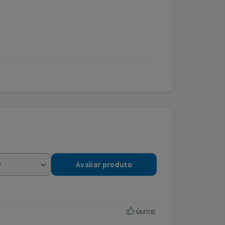
Avaliar produto
Útil?
(
0
)