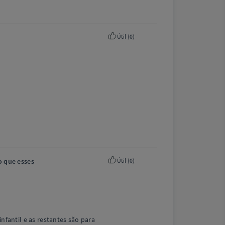
Útil (
0
)
o que esses
Útil (
0
)
fantil e as restantes são para