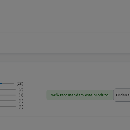
(23)
(7)
(3)
94% recomendam este produto
(1)
(1)