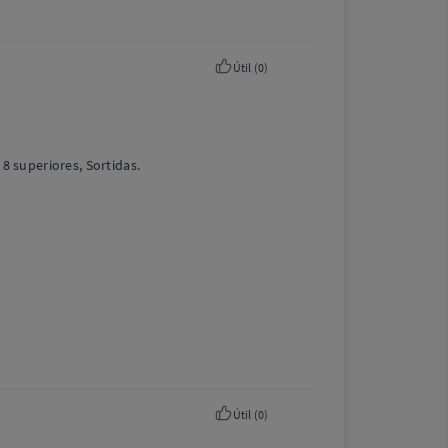
Útil (
0
)
 superiores, Sortidas.
Útil (
0
)