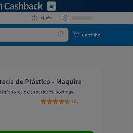
Ajuda
Procurar
Carrinho
rada de Plástico - Maquira
nferiores e 8 superiores. Sortidas.
35
(
)