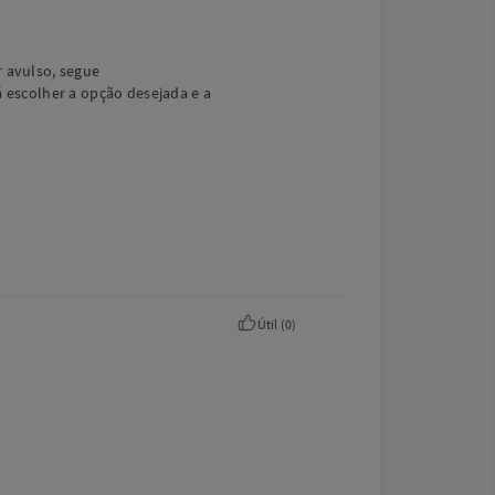
 avulso, segue
 escolher a opção desejada e a
Útil (
0
)