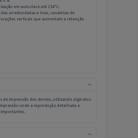
a nº8.
lização em autoclave até 134°C.
rdas arredondadas e lisas, canaletas de
rfurações verticais que aumentam a retenção
s de impressão dos dentes, utilizando alginatos
 impressão onde a reprodução detalhada e
 importantes.