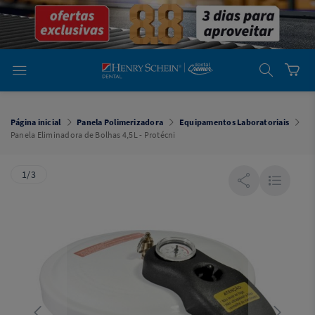
em
Dental
Cremer -
Henry Schein
Laboratório
Laboratório
Ajuda
Você está
em
Dental
Página inicial
Panela Polimerizadora
Equipamentos Laboratoriais
Cremer -
Panela Eliminadora de Bolhas 4,5L - Protécni
Henry Schein
Equipamentos
1/3
Equipamentos
Você está
em
Dental
Cremer
Simples
Dental
Software
Odontológico