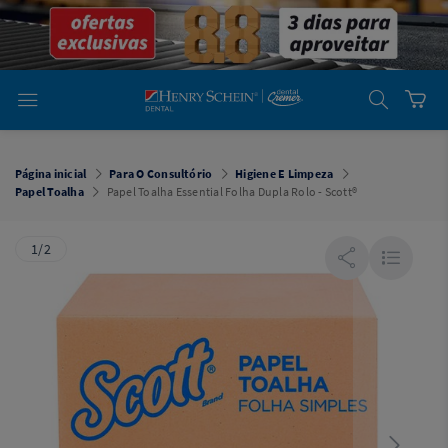
em
Dental
Cremer -
Henry Schein
Laboratório
Laboratório
Ajuda
Você está
em
Dental
Página inicial
Para O Consultório
Higiene E Limpeza
Cremer -
Papel Toalha
Papel Toalha Essential Folha Dupla Rolo - Scott®
Henry Schein
Equipamentos
1/2
Equipamentos
Você está
em
Dental
Cremer
Simples
Dental
Software
Odontológico