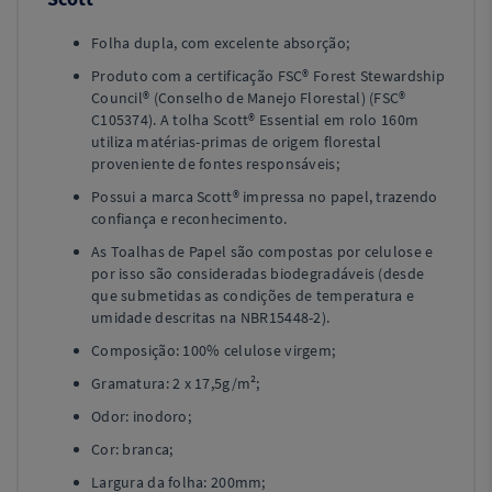
Folha dupla, com excelente absorção;
Produto com a certificação FSC® Forest Stewardship
Council® (Conselho de Manejo Florestal) (FSC®
C105374). A tolha Scott® Essential em rolo 160m
utiliza matérias-primas de origem florestal
proveniente de fontes responsáveis;
Possui a marca Scott® impressa no papel, trazendo
confiança e reconhecimento.
As Toalhas de Papel são compostas por celulose e
por isso são consideradas biodegradáveis (desde
que submetidas as condições de temperatura e
umidade descritas na NBR15448-2).
Composição: 100% celulose virgem;
Gramatura: 2 x 17,5g/m²;
Odor: inodoro;
Cor: branca;
Largura da folha: 200mm;