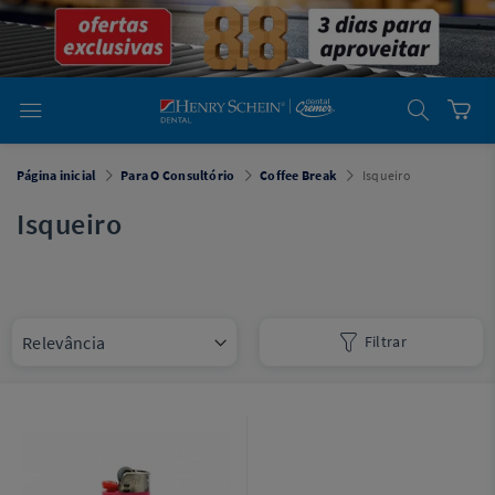
em
Dental
Cremer -
Henry Schein
Laboratório
Laboratório
Ajuda
Você está
Página inicial
Para O Consultório
Coffee Break
Isqueiro
em
Dental
Cremer -
Isqueiro
Henry Schein
Equipamentos
Equipamentos
Filtrar
Você está
em
Dental
Cremer
Simples
Dental
Software
Odontológico