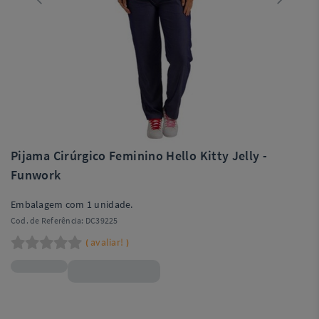
Pijama Cirúrgico Feminino Hello Kitty Jelly -
Funwork
Embalagem com 1 unidade.
Cod. de Referência:
DC39225
avaliar!
(
)
R$138,99