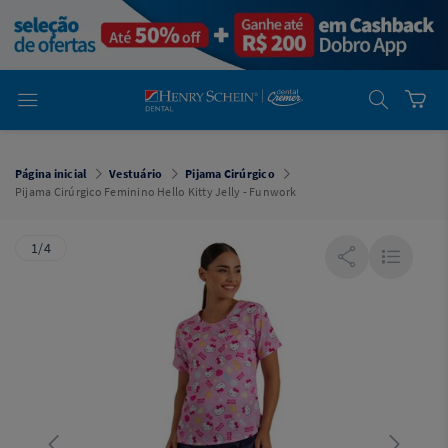
em
Dental
Cremer -
Henry Schein
Laboratório
Laboratório
Ajuda
Você está
em
Dental
Página inicial
Vestuário
Pijama Cirúrgico
Cremer -
Pijama Cirúrgico Feminino Hello Kitty Jelly - Funwork
Henry Schein
Equipamentos
1/4
Equipamentos
Você está
em
Dental
Cremer
Simples
Dental
Software
Odontológico