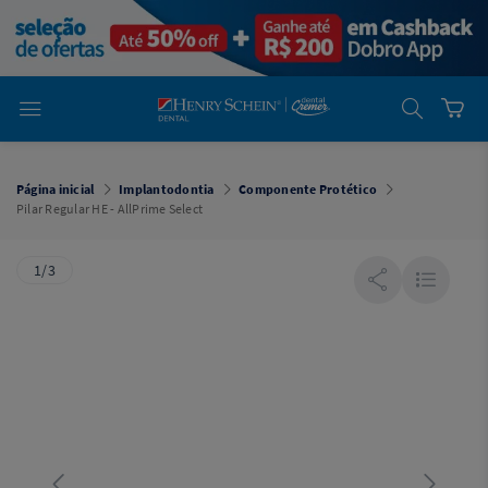
em
Dental
Cremer -
Henry Schein
Laboratório
Laboratório
Ajuda
Você está
em
Dental
Página inicial
Implantodontia
Componente Protético
Cremer -
Pilar Regular HE - AllPrime Select
Henry Schein
Equipamentos
1/3
Equipamentos
Você está
em
Dental
Cremer
Simples
Dental
Software
Odontológico