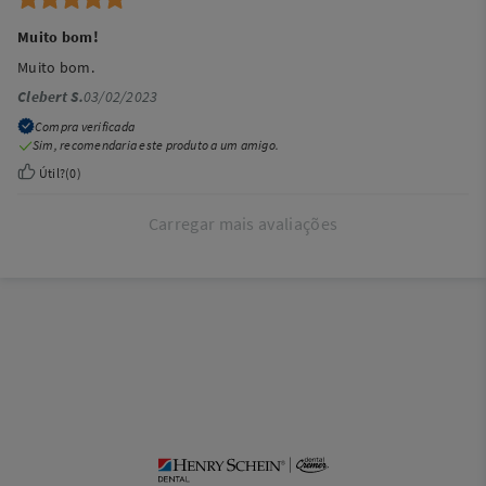
Muito bom!
Muito bom.
Clebert S.
03/02/2023
Compra verificada
Sim, recomendaria este produto a um amigo.
Útil?
(
0
)
Carregar mais avaliações