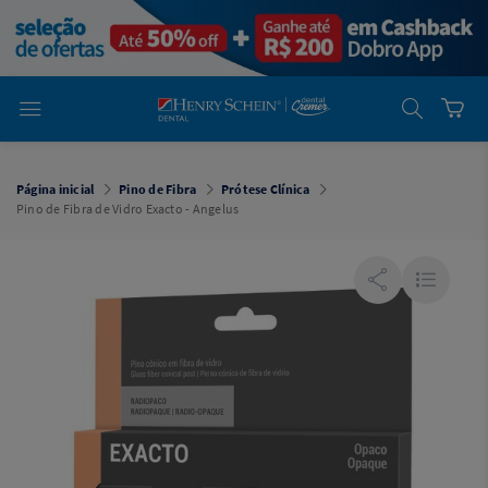
em
Dental
Cremer -
Henry Schein
Laboratório
Laboratório
Ajuda
Você está
em
Dental
Página inicial
Pino de Fibra
Prótese Clínica
Cremer -
Pino de Fibra de Vidro Exacto - Angelus
Henry Schein
Equipamentos
Equipamentos
Você está
em
Dental
Cremer
Simples
Dental
Software
Odontológico