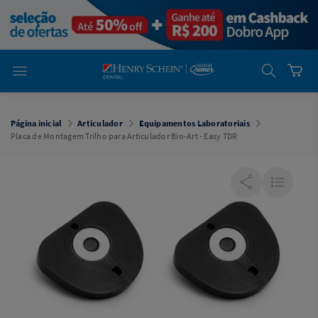
em
Dental
Cremer -
Henry Schein
Laboratório
Laboratório
Ajuda
Você está
em
Dental
Página inicial
Articulador
Equipamentos Laboratoriais
Cremer -
Placa de Montagem Trilho para Articulador Bio-Art - Easy TDR
Henry Schein
Equipamentos
Equipamentos
Você está
em
Dental
Cremer
Simples
Dental
Software
Odontológico