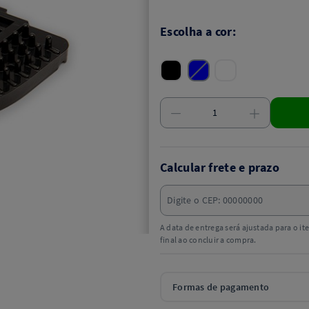
Escolha a cor:
Calcular frete e prazo
A data de entrega será ajustada para o i
final ao concluir a compra.
Formas de pagamento