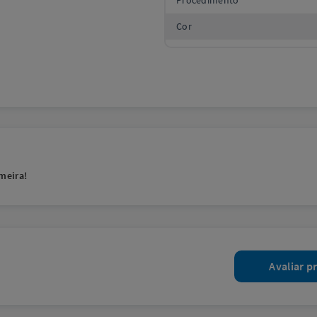
Procedimento
Cor
meira!
Avaliar p