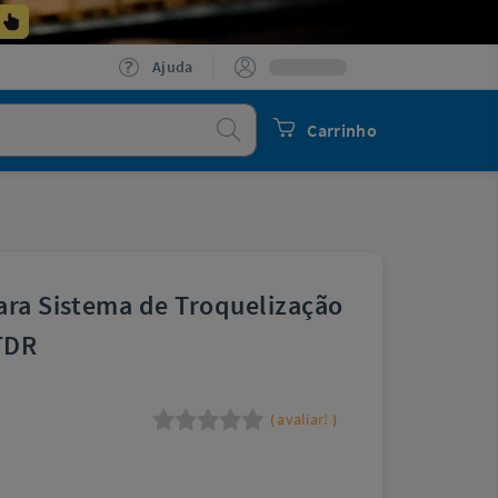
Ajuda
Procurar
Carrinho
ara Sistema de Troquelização
 TDR
avaliar!
(
)