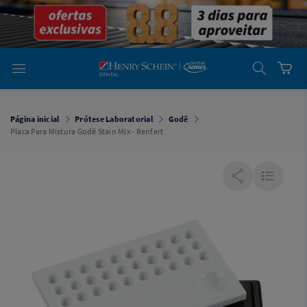
em
Dental
Cremer -
Henry Schein
Laboratório
Laboratório
Ajuda
Você está
em
Dental
Página inicial
Prótese Laboratorial
Godê
Cremer -
Placa Para Mistura Godê Stain Mix - Renfert
Henry Schein
Equipamentos
Equipamentos
Você está
em
Dental
Cremer
Simples
Dental
Software
Odontológico