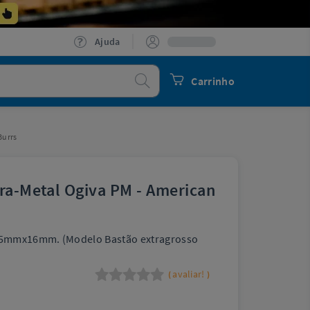
Ajuda
Procurar
Carrinho
Burrs
tra-Metal Ogiva PM - American
5mmx16mm. (Modelo Bastão extragrosso
avaliar!
(
)