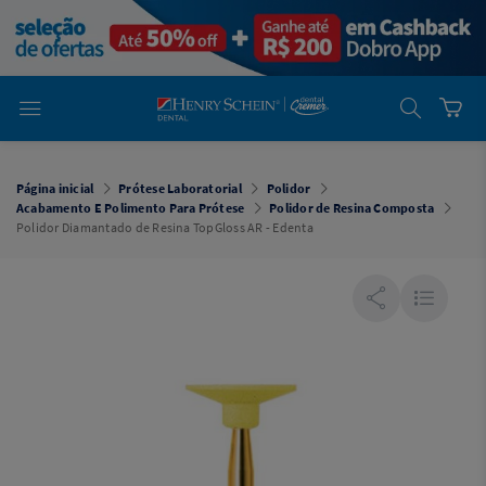
em
Dental
Cremer -
Henry Schein
Laboratório
Laboratório
Ajuda
Você está
em
Dental
Página inicial
Prótese Laboratorial
Polidor
Cremer -
Acabamento E Polimento Para Prótese
Polidor de Resina Composta
Henry Schein
Polidor Diamantado de Resina TopGloss AR - Edenta
Equipamentos
Equipamentos
Você está
em
Dental
Cremer
Simples
Dental
Software
Odontológico