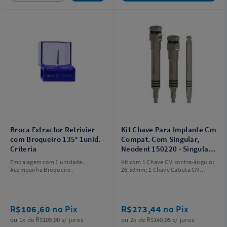
Broca Extractor Retrivier
Kit Chave Para Implante Cm
com Broqueiro 135° 1unid. -
Compat. Com Singular,
Criteria
Neodent 150220 - Singular
Implants
Embalagem com 1 unidade.
Kit com 1 Chave CM contra-ângulo:
Acompanha Broqueiro.
26,50mm; 1 Chave Catrata CM
longa: 30,50mm e Chave Catraca
CM Curta: 26,50mm.
R$106,60
no Pix
R$273,44
no Pix
ou 1x de R$109,90 s/ juros
ou 2x de R$140,95 s/ juros