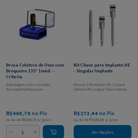
Broca Coletora de Osso com
Kit Chave para Implante HE
Broqueiro 135° 1unid. -
- Singular Implants
Criteria
Embalagem com 1 unidade.
Kit com 1 Montador HE, 1 Chave
Acompanha Broqueiro.
Catraca HE Longa e Chave Catraca
HE Curta. Escolha o modelo.
R$488,78
no Pix
R$273,44
no Pix
ou 5x de R$100,78 s/ juros
ou 2x de R$140,95 s/ juros
Ver Opções