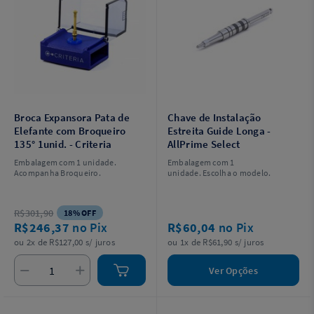
Broca Expansora Pata de
Chave de Instalação
Elefante com Broqueiro
Estreita Guide Longa -
135° 1unid. - Criteria
AllPrime Select
Embalagem com 1 unidade.
Embalagem com 1
Acompanha Broqueiro.
unidade. Escolha o modelo.
R$301,90
18% OFF
R$246,37
no Pix
R$60,04
no Pix
ou 2x de R$127,00 s/ juros
ou 1x de R$61,90 s/ juros
Ver Opções