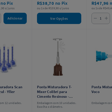
0
no Pix
R$38,70
no Pix
R$47,96
n
,90 s/ juros
ou 1x de R$39,90 s/ juros
ou 1x de R$49,4
Adicionar
Ver Opções
turadora Scan
Ponta Misturadora T-
Ponta Mistur
ul - Yller
Mixer Colibri para
Voco
Cimento Resinoso -
MixPac
om 12 unidades.
Embalagem com 10 unidades.
Embalagem com
Escolha o diâmetro.