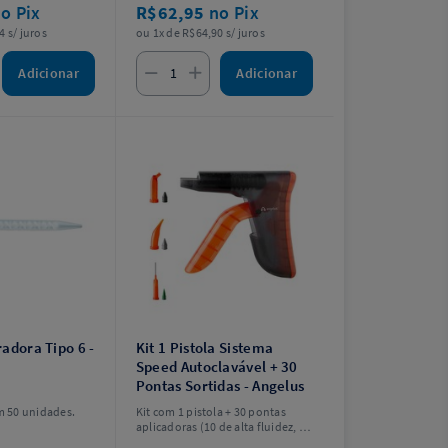
o Pix
R$62,95
no Pix
4 s/ juros
ou 1x de R$64,90 s/ juros
Adicionar
Adicionar
adora Tipo 6 -
Kit 1 Pistola Sistema
Speed Autoclavável + 30
Pontas Sortidas - Angelus
 50 unidades.
Kit com 1 pistola + 30 pontas
aplicadoras (10 de alta fluidez, 10
de baixa fluidez e 10 com