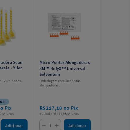
radora Scan
Micro Pontas Alongadoras
rela - Yller
3M™ RelyX™ Universal -
Solventum
 12 unidades.
Embalagem com 30 pontas
alongadoras.
 OFF
o Pix
R$217,18
no Pix
9 s/ juros
ou 2x de R$111,95 s/ juros
Adicionar
Adicionar