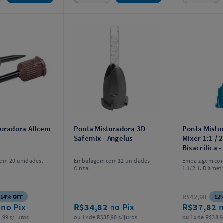
turadora Allcem
Ponta Misturadora 3D
Ponta Mistu
Safemix - Angelus
Mixer 1:1 / 
Bisacrílica 
om 20 unidades.
Embalagem com 12 unidades.
Embalagem com
Cinza.
1:1/2:1. Diâmet
R$42,90
14% OFF
12
5
no Pix
R$34,82
no Pix
R$37,82
n
,99 s/ juros
ou 1x de R$35,90 s/ juros
ou 1x de R$38,9