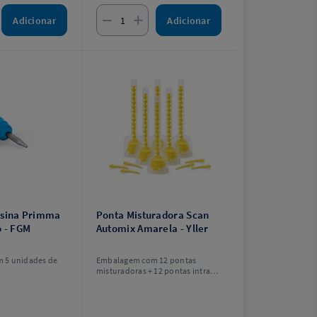
Adicionar
Adicionar
esina Primma
Ponta Misturadora Scan
o - FGM
Automix Amarela - Yller
 5 unidades de
Embalagem com 12 pontas
misturadoras + 12 pontas intra-
orais.