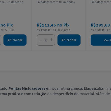
om 5 unidades de
Embalagem com 10 unidades.
Embalagem com
0
no Pix
R$111,45
no Pix
R$299,6
,96 s/ juros
ou 1x de R$114,90 s/ juros
ou 3x de R$102,
Adicionar
Adicionar
Ver 
izado
Pontas Misturadoras
em sua rotina clínica. Elas auxiliam
forma prática e com redução de desperdício do material. Além d