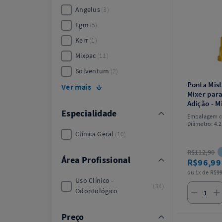
Angelus
3
Fgm
5
Kerr
1
Mixpac
11
Solventum
2
Ponta Mist
Ver mais
Mixer para
Adição - M
Especialidade
Embalagem c
Diâmetro: 4.
Clínica Geral
10
R$112,90
Área Profissional
R$96,9
ou 1x de R$99
Uso Clínico -
34
Odontológico
Preço