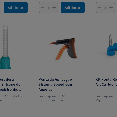
Adicionar
Adicionar
uradora T-
Ponta de Aplicação
Kit Ponta R
 Silicone de
Sistema Speed Gun -
Art Cartuch
egistro de
Angelus
 MixPac
om 10 unidades.
Embalagem com 10 pontas.
Embalagem com
5mm.
Escolha o modelo.
75g.