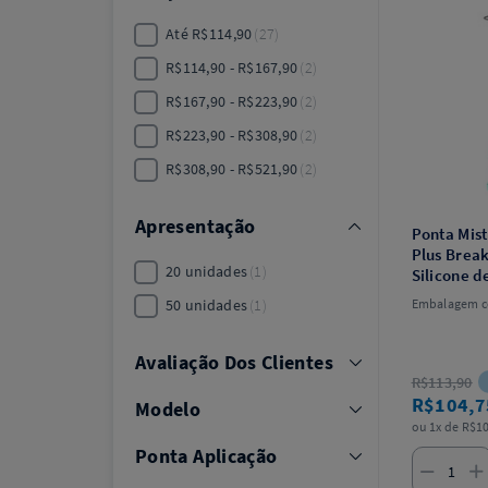
Até R$114,90
27
R$114,90 - R$167,90
2
R$167,90 - R$223,90
2
R$223,90 - R$308,90
2
R$308,90 - R$521,90
2
Apresentação
Ponta Mist
Plus Brea
20 unidades
1
Silicone d
MixPac
50 unidades
1
Embalagem c
Avaliação Dos Clientes
R$113,90
R$104,
Modelo
ou 1x de R$10
Ponta Aplicação