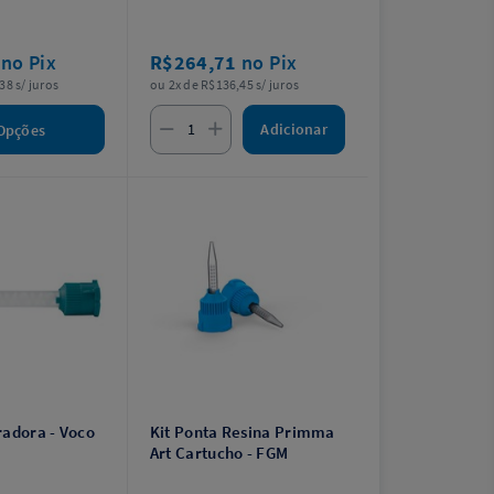
agulha).
4
no Pix
R$264,71
no Pix
38 s/ juros
ou 2x de R$136,45 s/ juros
Adicionar
Opções
radora - Voco
Kit Ponta Resina Primma
Art Cartucho - FGM