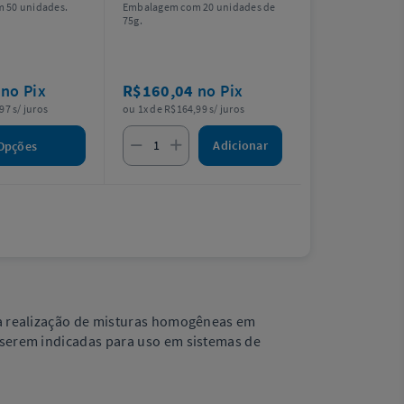
 50 unidades.
Embalagem com 20 unidades de
75g.
3
no Pix
R$160,04
no Pix
97 s/ juros
ou 1x de R$164,99 s/ juros
Adicionar
Opções
 na realização de misturas homogêneas em
e serem indicadas para uso em sistemas de