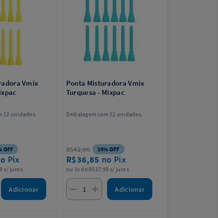
radora Vmix
Ponta Misturadora Vmix
ixpac
Turquesa - Mixpac
 12 unidades.
Embalagem com 12 unidades.
R$42,90
% OFF
14% OFF
o Pix
R$36,85
no Pix
9 s/ juros
ou 1x de R$37,99 s/ juros
Adicionar
Adicionar