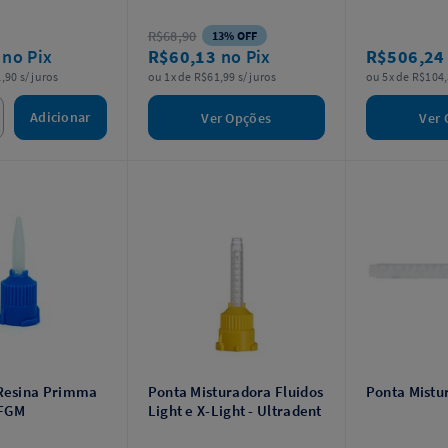
R$68,90
13% OFF
1
no Pix
R$60,13
no Pix
R$506,2
,90 s/ juros
ou 1x de R$61,99 s/ juros
ou 5x de R$104,
Adicionar
Ver Opções
Ver 
 Resina Primma
Ponta Misturadora Fluidos
Ponta Mistu
 FGM
Light e X-Light - Ultradent