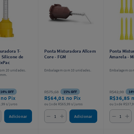
uradora T-
Ponta Misturadora Allcem
Ponta Mistu
 Silicone de
Core - FGM
Amarela - M
ixPac
om 20 unidades.
Embalagem com 10 unidades.
Embalagem com
2mm.
R$75,68
R$42,90
14% OFF
15% OFF
14
9
no Pix
R$64,01
no Pix
R$36,85
n
,99 s/ juros
ou 1x de R$65,99 s/ juros
ou 1x de R$37,9
Adicionar
Adicionar