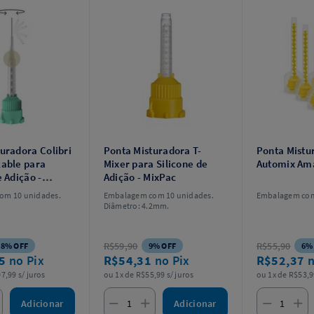
uradora Colibri
Ponta Misturadora T-
Ponta Mistu
kable para
Mixer para Silicone de
Automix Ama
e Adição -
Adição - MixPac
om 10 unidades.
Embalagem com 10 unidades.
Embalagem com
Diâmetro: 4.2mm.
R$59,90
R$55,90
8% OFF
9% OFF
6%
75
no Pix
R$54,31
no Pix
R$52,37
n
7,99 s/ juros
ou 1x de R$55,99 s/ juros
ou 1x de R$53,9
Adicionar
Adicionar