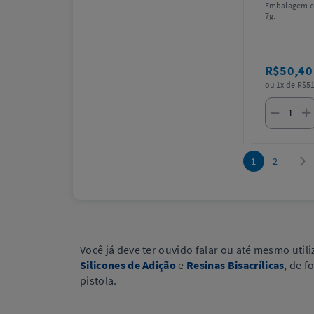
Embalagem c
7g.
R$50,4
ou 1x de R$51
1
2
Você já deve ter ouvido falar ou até mesmo util
Silicones de Adição
e
Resinas Bisacrílicas
, de 
pistola.