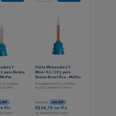
radora T-
Ponta Misturadora T-
2:1 para Resina
Mixer 4:1 / 10:1 para
- MixPac
Resina Bisacrílica - MixPac
 10 unidades.
Embalagem com 10 unidades.
ro: 3.2mm.
4:1/10:1. Diâmetro: 3.2mm.
R$42,90
% OFF
10% OFF
o Pix
R$38,79
no Pix
9 s/ juros
ou 1x de R$39,99 s/ juros