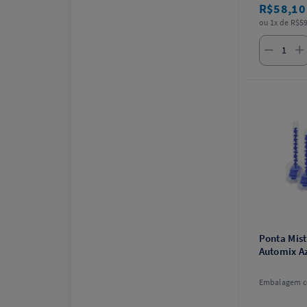
R$58,1
ou 1x de R$59
Ponta Mis
Automix Az
Embalagem c