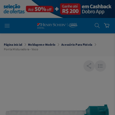
em
Dental
Cremer -
Henry Schein
Laboratório
Laboratório
Ajuda
Você está
em
Dental
Página inicial
Moldagem e Modelo
Acessório Para Pistola
Cremer -
Ponta Misturadora - Voco
Henry Schein
Equipamentos
Equipamentos
Você está
em
Dental
Cremer
Simples
Dental
Software
Odontológico