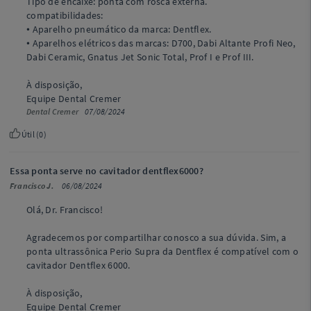
Tipo de encaixe: ponta com rosca externa.
compatibilidades:
• Aparelho pneumático da marca: Dentflex.
• Aparelhos elétricos das marcas: D700, Dabi Altante Profi Neo,
Dabi Ceramic, Gnatus Jet Sonic Total, Prof I e Prof III.
À disposição,
Equipe Dental Cremer
Dental Cremer
07/08/2024
Útil (
0
)
Essa ponta serve no cavitador dentflex6000?
Francisco J.
06/08/2024
Olá, Dr. Francisco!
Agradecemos por compartilhar conosco a sua dúvida. Sim, a
ponta ultrassônica Perio Supra da Dentflex é compatível com o
cavitador Dentflex 6000.
À disposição,
Equipe Dental Cremer