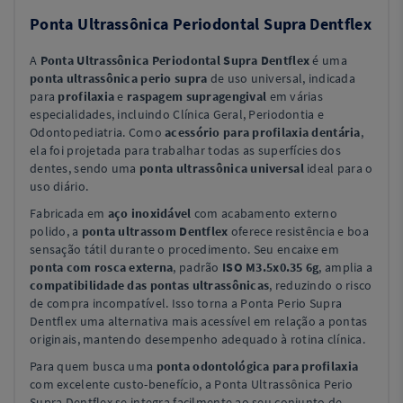
Ponta Ultrassônica Periodontal Supra Dentflex
A
Ponta Ultrassônica Periodontal Supra Dentflex
é uma
ponta ultrassônica perio supra
de uso universal, indicada
para
profilaxia
e
raspagem supragengival
em várias
especialidades, incluindo Clínica Geral, Periodontia e
Odontopediatria. Como
acessório para profilaxia dentária
,
ela foi projetada para trabalhar todas as superfícies dos
dentes, sendo uma
ponta ultrassônica universal
ideal para o
uso diário.
Fabricada em
aço inoxidável
com acabamento externo
polido, a
ponta ultrassom Dentflex
oferece resistência e boa
sensação tátil durante o procedimento. Seu encaixe em
ponta com rosca externa
, padrão
ISO M3.5x0.35 6g
, amplia a
compatibilidade das pontas ultrassônicas
, reduzindo o risco
de compra incompatível. Isso torna a Ponta Perio Supra
Dentflex uma alternativa mais acessível em relação a pontas
originais, mantendo desempenho adequado à rotina clínica.
Para quem busca uma
ponta odontológica para profilaxia
com excelente custo-benefício, a Ponta Ultrassônica Perio
Supra Dentflex se integra facilmente ao seu conjunto de