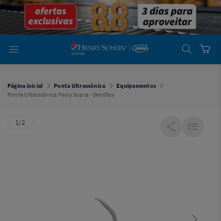
em
Dental
Cremer -
Henry Schein
Laboratório
Laboratório
Ajuda
Você está
em
Dental
Página inicial
Ponta Ultrassônica
Equipamentos
Cremer -
Ponta Ultrassônica Perio Supra - Dentflex
Henry Schein
Equipamentos
1/2
Equipamentos
Você está
em
Dental
Cremer
Simples
Dental
Software
Odontológico