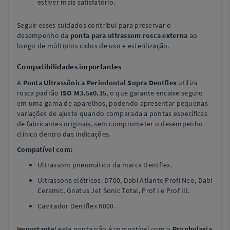
estiver mais satisfatório.
Seguir esses cuidados contribui para preservar o
desempenho da
ponta para ultrassom rosca externa
ao
longo de múltiplos ciclos de uso e esterilização.
Compatibilidades importantes
A
Ponta Ultrassônica Periodontal Supra Dentflex
utiliza
rosca padrão
ISO M3.5x0.35
, o que garante encaixe seguro
em uma gama de aparelhos, podendo apresentar pequenas
variações de ajuste quando comparada a pontas específicas
de fabricantes originais, sem comprometer o desempenho
clínico dentro das indicações.
Compatível com:
Ultrassom pneumático da marca Dentflex.
Ultrassons elétricos: D700, Dabi Atlante Profi Neo, Dabi
Ceramic, Gnatus Jet Sonic Total, Prof I e Prof III.
Cavitador Dentflex 6000.
Importante:
esta ponta não é compatível com o
Prophylaxia