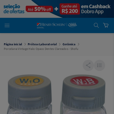
em
Dental
Cremer -
Henry Schein
Laboratório
Laboratório
Ajuda
Você está
em
Dental
Página inicial
Prótese Laboratorial
Cerâmica
Cremer -
Porcelana Vintage Halo Opaco Dentes Clareados - Shofu
Henry Schein
Equipamentos
Equipamentos
Você está
em
Dental
Cremer
Simples
Dental
Software
Odontológico