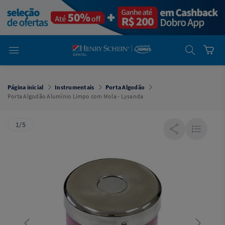
em
Dental
Cremer -
Henry Schein
Laboratório
Laboratório
Ajuda
Você está
em
Dental
Página inicial
Instrumentais
Porta Algodão
Cremer -
Porta Algodão Alumínio Limpo com Mola - Lysanda
Henry Schein
Equipamentos
1/5
Equipamentos
Você está
em
Dental
Cremer
Simples
Dental
Software
Odontológico