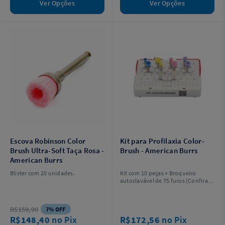
Ver Opções
Ver Opções
Escova Robinson Color
Kit para Profilaxia Color-
Brush Ultra-Soft Taça Rosa -
Brush - American Burrs
American Burrs
Blister com 20 unidades.
Kit com 10 peças + Broqueiro
autoclavável de 75 furos (Confira o
kit completo em Informações
Adicionais).
R$159,90
7% OFF
R$148,40
no Pix
R$172,56
no Pix