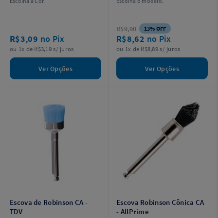
Escolha a Cor.
Escolha o modelo.
R$9,90
13% OFF
R$3,09
no Pix
R$8,62
no Pix
ou 1x de R$3,19 s/ juros
ou 1x de R$8,89 s/ juros
Ver Opções
Ver Opções
Escova de Robinson CA -
Escova Robinson Cônica CA
TDV
- AllPrime