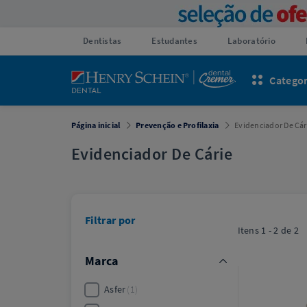
Dentistas
Estudantes
Laboratório
Categor
Página inicial
Prevenção e Profilaxia
Evidenciador De Cár
Evidenciador De Cárie
Filtrar por
Itens
1 - 2
de
2
Marca
Asfer
1