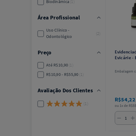
Biodinâmica
1
Área Profissional
Uso Clínico -
2
Odontológico
Preço
Evidenciad
Evicárie -
Até R$10,90
1
Embalagem c
R$10,90 - R$55,90
1
Avaliação Dos Clientes
R$54,2
1
ou 1x de R$55