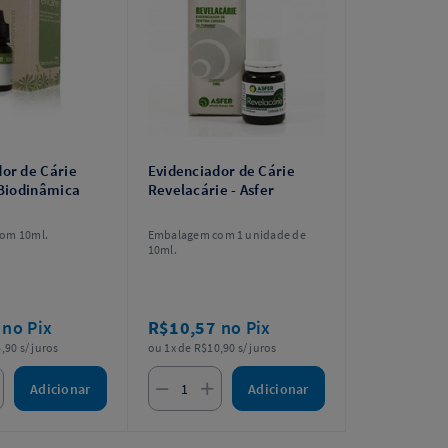
or de Cárie
Evidenciador de Cárie
 Biodinâmica
Revelacárie - Asfer
om 10ml.
Embalagem com 1 unidade de
10ml.
2
no Pix
R$10,57
no Pix
,90 s/ juros
ou 1x de R$10,90 s/ juros
Adicionar
Adicionar