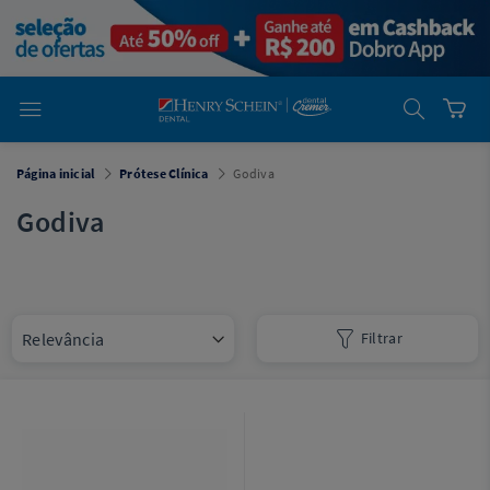
em
Dental
Cremer -
Henry Schein
Laboratório
Laboratório
Ajuda
Você está
Página inicial
Prótese Clínica
Godiva
em
Dental
Cremer -
Godiva
Henry Schein
Equipamentos
Equipamentos
Filtrar
Você está
em
Dental
Cremer
Simples
Dental
Software
Odontológico