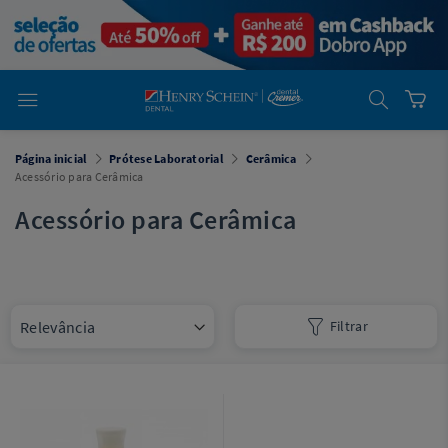
em
Dental
Cremer -
Henry Schein
Laboratório
Laboratório
Ajuda
Você está
Página inicial
Prótese Laboratorial
Cerâmica
em
Dental
Acessório para Cerâmica
Cremer -
Henry Schein
Acessório para Cerâmica
Equipamentos
Equipamentos
Você está
Filtrar
em
Dental
Cremer
Simples
Dental
Software
Odontológico