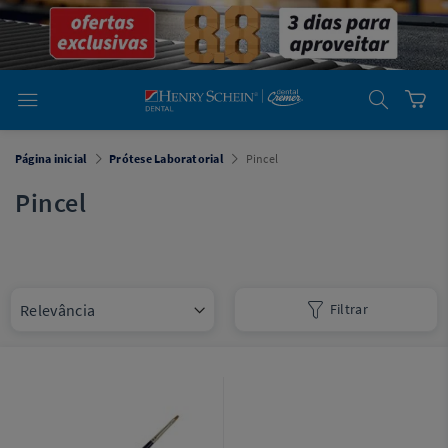
em
Dental
Cremer -
Henry Schein
Laboratório
Laboratório
Ajuda
Você está
Página inicial
Prótese Laboratorial
Pincel
em
Dental
Cremer -
Pincel
Henry Schein
Equipamentos
Equipamentos
Filtrar
Você está
em
Dental
Cremer
Simples
Dental
Software
Odontológico