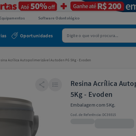
Equipamentos
Software Odontológico
ias
Oportunidades
sina Acrílica Autopolimerizável Autoden Pó 5Kg - Evoden
Resina Acrílica Aut
5Kg - Evoden
Embalagem com 5Kg.
Cod. de Referência:
DC39315
R$426,99