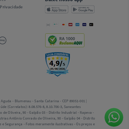
 Privacidade
RA 1000
ta Aguda - Blumenau - Santa Catarina - CEP 89051-001 |
e (Correlatos): 8.08.576-8, 8.10.706-3, Saneantes
e Oliveira, 90 - Galpão 03 - Distrito Industrial - Itapeva -
trias Antônio Conrado de Oliveira, 90 - Galpão 04 - Distrito
de e Segurança - Fotos meramente ilustrativas - Os preços e