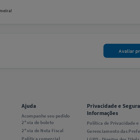
meira!
Avaliar p
Ajuda
Privacidade e Segur
Informações
Acompanhe seu pedido
2ª via de boleto
Política de Privacidade e
2ª via de Nota Fiscal
Gerenciamento das Prefe
Política comercial
LGPD - Direitos dos Titula