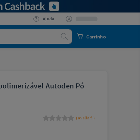
Ajuda
Procurar
Carrinho
opolimerizável Autoden Pó
avaliar!
(
)