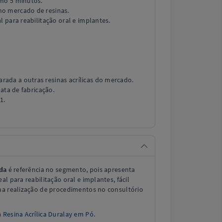
imo 5 minutos.
o mercado de resinas.
l para reabilitação oral e implantes.
ada a outras resinas acrílicas do mercado.
data de fabricação.
1.
ida
é referência no segmento, pois apresenta
l para reabilitação oral e implantes, fácil
na realização de procedimentos no consultório
à
Resina Acrílica Duralay em Pó
.