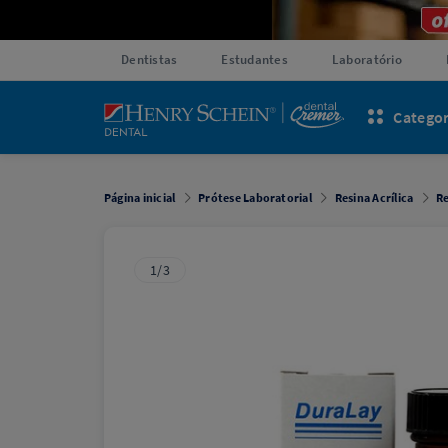
Dentistas
Estudantes
Laboratório
Categor
Página inicial
Prótese Laboratorial
Resina Acrílica
Re
1/3