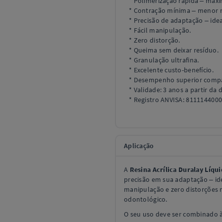
* Polimerização rápida – máx
* Contração mínima – menor n
* Precisão de adaptação – idea
* Fácil manipulação.
* Zero distorção.
* Queima sem deixar resíduo.
* Granulação ultrafina.
* Excelente custo-benefício.
* Desempenho superior compar
* Validade: 3 anos a partir da 
* Registro ANVISA: 8111144000
Aplicação
A
Resina Acrílica Duralay Líqu
precisão em sua adaptação – idea
manipulação e zero distorções 
odontológico.
O seu uso deve ser combinado 