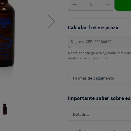
Calcular frete e prazo
A data de entrega será ajustada para o i
final ao concluir a compra.
Formas de pagamento
Importante saber sobre es
Detalhes