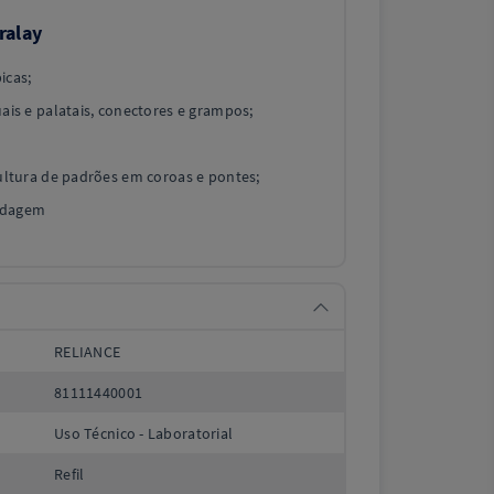
ralay
icas;
uais e palatais, conectores e grampos;
cultura de padrões em coroas e pontes;
ldagem
RELIANCE
81111440001
Uso Técnico - Laboratorial
Refil