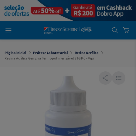
em
Dental
Cremer -
Henry Schein
Laboratório
Laboratório
Ajuda
Você está
em
Dental
Página inicial
Prótese Laboratorial
Resina Acrílica
Cremer -
Resina Acrílica Gengiva Termopolimerizável STG Pó - Vipi
Henry Schein
Equipamentos
Equipamentos
Você está
em
Dental
Cremer
Simples
Dental
Software
Odontológico