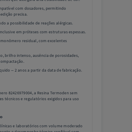
patível com dosadores, permitindo
edição precisa.
ndo a possibilidade de reações alérgicas.
inclusive em próteses com estruturas espessas.
e monômero residual, com excelentes
to, brilho intenso, ausência de porosidades,
compactação.
quido – 2 anos a partir da data de fabricação.
mero 82426979004, a Resina Termoden sem
s técnicos e regulatórios exigidos para uso
io
 clínicas e laboratórios com volume moderado
mento e desempenho técnico confiável com