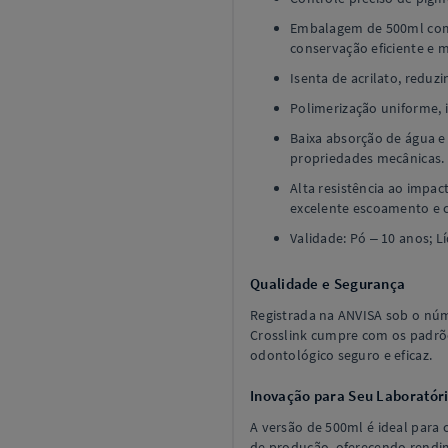
Embalagem de 500ml com
conservação eficiente e m
Isenta de acrilato, reduzi
Polimerização uniforme, 
Baixa absorção de água 
propriedades mecânicas.
Alta resistência ao impac
excelente escoamento e 
Validade: Pó – 10 anos; Lí
Qualidade e Segurança
Registrada na ANVISA sob o nú
Crosslink cumpre com os padrõe
odontológico seguro e eficaz.
Inovação para Seu Laboratór
A versão de 500ml é ideal para
de produção, oferecendo rendi