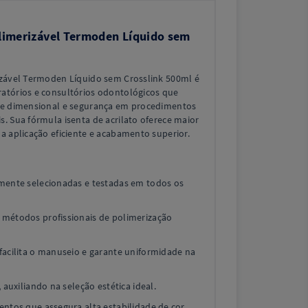
olimerizável Termoden Líquido sem
izável Termoden Líquido sem Crosslink 500ml é
atórios e consultórios odontológicos que
ade dimensional e segurança em procedimentos
. Sua fórmula isenta de acrilato oferece maior
a aplicação eficiente e acabamento superior.
mente selecionadas e testadas em todos os
 métodos profissionais de polimerização
facilita o manuseio e garante uniformidade na
 auxiliando na seleção estética ideal.
ntos que assegura alta estabilidade de cor.