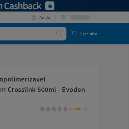
Ajuda
Procurar
Carrinho
mopolimerizavel
m Crosslink 500ml - Evoden
avaliar!
(
)