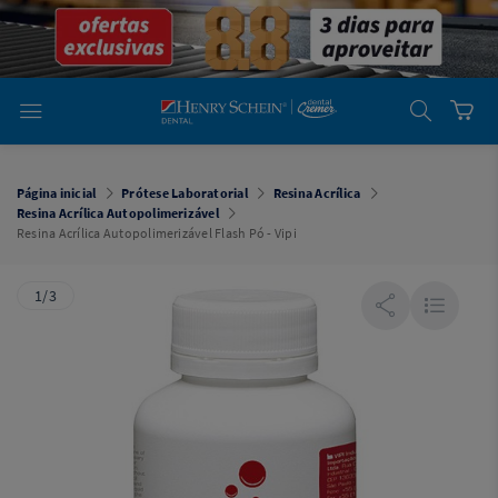
em
Dental
Cremer -
Henry Schein
Laboratório
Laboratório
Ajuda
Você está
em
Dental
Página inicial
Prótese Laboratorial
Resina Acrílica
Cremer -
Resina Acrílica Autopolimerizável
Henry Schein
Resina Acrílica Autopolimerizável Flash Pó - Vipi
Equipamentos
Equipamentos
1/3
Você está
em
Dental
Cremer
Simples
Dental
Software
Odontológico