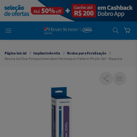
em
Dental
Cremer -
Henry Schein
Laboratório
Laboratório
Ajuda
Você está
em
Dental
Página inicial
Implantodontia
Resina para Ferulização
Cremer -
Resina Acrílica Fotopolimerizável Hemospon Pattern Photo Gel - Maquira
Henry Schein
Equipamentos
Equipamentos
Você está
em
Dental
Cremer
Simples
Dental
Software
Odontológico