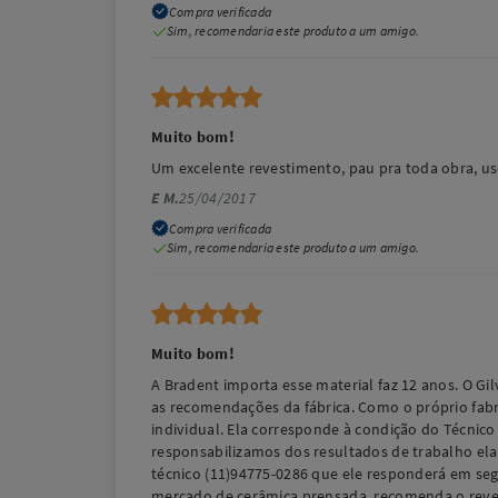
Compra verificada
Sim, recomendaria este produto a um amigo.
Muito bom!
Um excelente revestimento, pau pra toda obra, uso p
E M.
25/04/2017
Compra verificada
Sim, recomendaria este produto a um amigo.
Muito bom!
A Bradent importa esse material faz 12 anos. O G
as recomendações da fábrica. Como o próprio fab
individual. Ela corresponde à condição do Técnic
responsabilizamos dos resultados de trabalho ela
técnico (11)94775-0286 que ele responderá em segu
mercado de cerâmica prensada, recomenda o revest