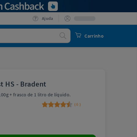
Ajuda
Procurar
Carrinho
t HS - Bradent
g + frasco de 1 litro de líquido.
6
(
)