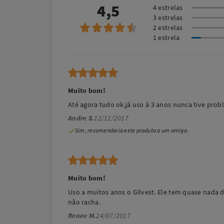
4,5
4 estrelas
3 estrelas
2 estrelas
1 estrela
Muito bom!
Até agora tudo ok,já uso à 3 anos nunca tive prob
Andre S.
12/11/2017
Sim, recomendaria este produto a um amigo.
Muito bom!
Uso a muitos anos o Gilvest. Ele tem quase nada 
não racha.
Renee M.
24/07/2017