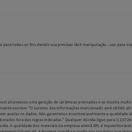
ara todos os fins devido sua precisao fácil manipulação , uso para injeta
ilvest atravessou uma geração de cerâmicas prensadas e se mostra muito
ricante escreve: "O sucesso das informações mencionado será obtido at
o em avaliar os dados. Nós garantimos incontestavelmente a qualidade 
borados fora das regras indicadas." Qualquer dúvida ligue para (11)37
ida. A qualidade dos materiais da empresa alemã SRL é inquestionável, i
imento Gilvest HS. A Bradent acredita e confia nos produtos que impor