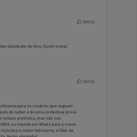
Útil?
(
5
)
r dissilicato de litro, fundir metal.
Útil?
(
6
)
 eficiente para os usuários que seguem
ravés do saber e de uma cuidadosa prova
de nossos produtos, mas não nos
26-5953, ou mande um Whats para o nosso
nclusive o maior fabricante, e líder de
ta. Muito obrigado!