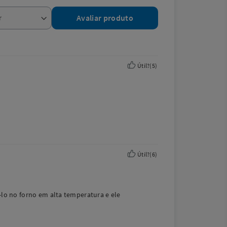
Avaliar produto
Útil?
(
5
)
Útil?
(
6
)
-lo no forno em alta temperatura e ele