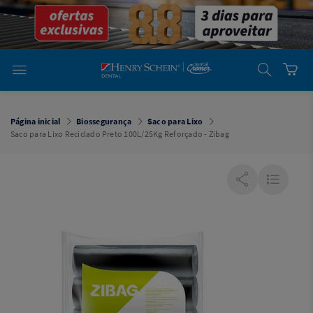
em
Dental
Cremer -
Henry Schein
Laboratório
Laboratório
Ajuda
Você está
em
Dental
Página inicial
Biossegurança
Saco para Lixo
Cremer -
Saco para Lixo Reciclado Preto 100L/25Kg Reforçado - Zibag
Henry Schein
Equipamentos
Equipamentos
Você está
em
Dental
Cremer
Simples
Dental
Software
Odontológico