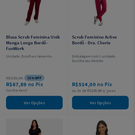
Blusa Scrub Feminina Unik
Scrub Feminino Active
Manga Longa Bordô -
Bordô - Dra. Cherie
FunWork
Unidade. Escolha o tamanho.
Embalagem com 1 unidade.
Escolha seu Modelo
R$139,90
51% OFF
R$67,89
no Pix
R$514,00
no Pix
Confira itens*
ou 5x de R$105,98 s/ juros
Ver Opções
Ver Opções