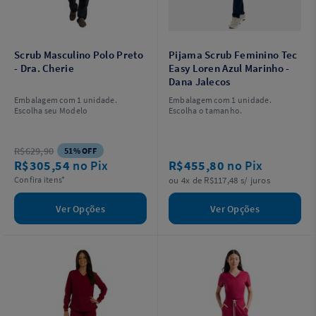
Scrub Masculino Polo Preto
Pijama Scrub Feminino Tec
- Dra. Cherie
Easy Loren Azul Marinho -
Dana Jalecos
Embalagem com 1 unidade.
Embalagem com 1 unidade.
Escolha seu Modelo
Escolha o tamanho.
R$629,90
51% OFF
R$305,54
no Pix
R$455,80
no Pix
Confira itens*
ou 4x de R$117,48 s/ juros
Ver Opções
Ver Opções