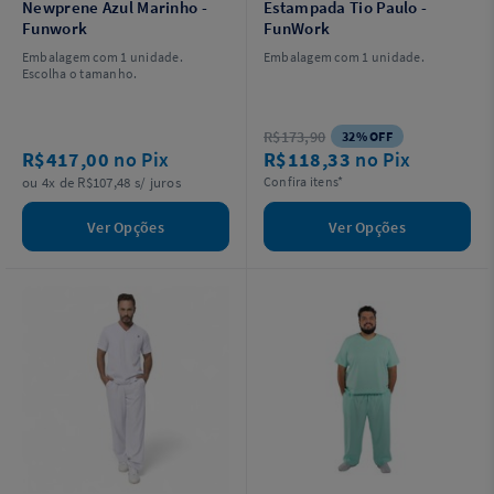
Newprene Azul Marinho -
Estampada Tio Paulo -
Funwork
FunWork
Embalagem com 1 unidade.
Embalagem com 1 unidade.
Escolha o tamanho.
R$173,90
32% OFF
R$417,00
no Pix
R$118,33
no Pix
ou 4x de R$107,48 s/ juros
Confira itens*
Ver Opções
Ver Opções