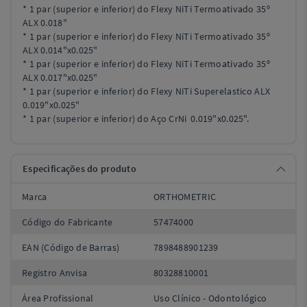
* 1 par (superior e inferior) do
Flexy
NiTi
Termoativado
35º
ALX 0.018"
* 1 par (superior e inferior) do
Flexy
NiTi
Termoativado
35º
ALX 0.014"x0.025"
* 1 par (superior e inferior) do
Flexy
NiTi
Termoativado
35º
ALX 0.017"x0.025"
* 1 par (superior e inferior) do
Flexy
NiTi
Superelastico
ALX
0.019"x0.025"
* 1 par (superior e inferior) do Aço
CrNi
0.019"x0.025".
Especificações do produto
Marca
ORTHOMETRIC
Código do Fabricante
57474000
EAN (Código de Barras)
7898488901239
Registro Anvisa
80328810001
Área Profissional
Uso Clínico - Odontológico