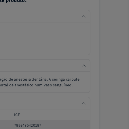
se produto:
.
cação de anestesia dentária. A seringa carpule
dental de anestésico num vaso sanguíneo.
ICE
7898475420187