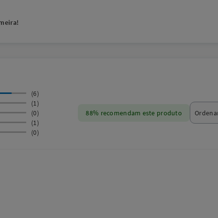
meira!
(6)
(1)
(0)
88% recomendam este produto
(1)
(0)