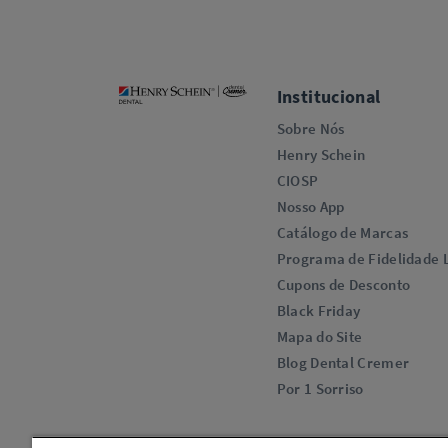
Institucional
Sobre Nós
Henry Schein
CIOSP
Nosso App
Catálogo de Marcas
Programa de Fidelidade L
Cupons de Desconto
Black Friday
Mapa do Site
Blog Dental Cremer
Por 1 Sorriso