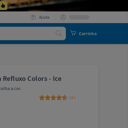
Ajuda
Procurar
Carrinho
Refluxo Colors - Ice
olha a cor.
8
(
)