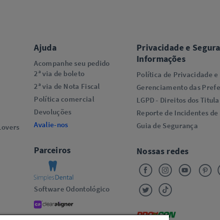
Ajuda
Privacidade e Segur
Informações
Acompanhe seu pedido
2ª via de boleto
Política de Privacidade e
2ª via de Nota Fiscal
Gerenciamento das Prefe
Política comercial
LGPD - Direitos dos Titula
Devoluções
Reporte de Incidentes de
Avalie-nos
Guia de Segurança
overs​
Parceiros
Nossas redes
Software Odontológico
Alinhadores Transparentes