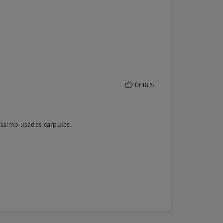
Útil?
(
2
)
íssimo usadas carpules.