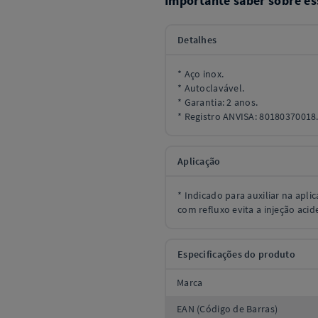
Importante saber sobre es
Detalhes
* Aço inox.
* Autoclavável.
* Garantia: 2 anos.
* Registro ANVISA: 80180370018
Aplicação
* Indicado para auxiliar na apli
com refluxo evita a injeção aci
Especificações do produto
Marca
EAN (Código de Barras)