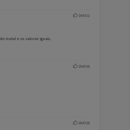
Útil?
(
1
)
o metal e os valores iguais.
Útil?
(
0
)
Útil?
(
0
)