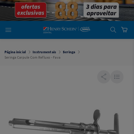
em
Dental
Cremer -
Henry Schein
Laboratório
Laboratório
Ajuda
Você está
em
Dental
Página inicial
Instrumentais
Seringa
Cremer -
Seringa Carpule Com Refluxo - Fava
Henry Schein
Equipamentos
Equipamentos
Você está
em
Dental
Cremer
Simples
Dental
Software
Odontológico