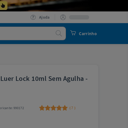
Ajuda
Procurar
Carrinho
 Luer Lock 10ml Sem Agulha -
7
ricante:
990172
(
)