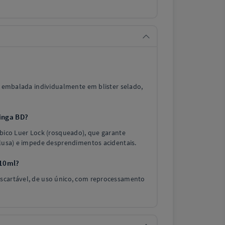
l, embalada individualmente em blister selado,
ringa BD?
bico Luer Lock (rosqueado), que garante
clusa) e impede desprendimentos acidentais.
 10ml?
scartável, de uso único, com reprocessamento