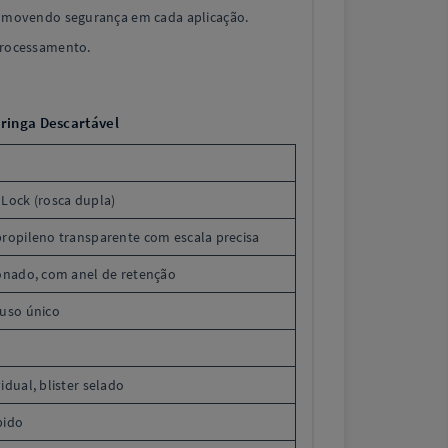
romovendo segurança em cada aplicação.
processamento.
eringa Descartável
l
 Lock (rosca dupla)
propileno transparente com escala precisa
conado, com anel de retenção
 uso único
idual, blister selado
bido