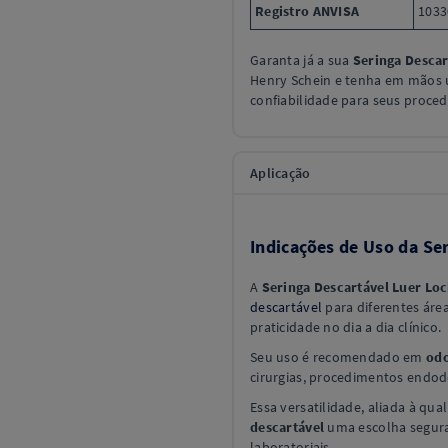
Registro ANVISA
1033
Garanta já a sua
Seringa Descar
Henry Schein e tenha em mãos 
confiabilidade para seus proce
Aplicação
Indicações de Uso da Se
A
Seringa Descartável Luer Lo
descartável
para diferentes áre
praticidade no dia a dia clínico.
Seu uso é recomendado em
odo
cirurgias, procedimentos endodô
Essa versatilidade, aliada à qua
descartável
uma escolha segura 
laboratoriais.