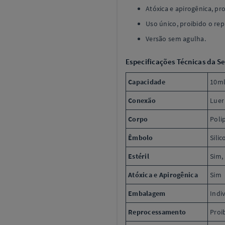
Atóxica e apirogênica, p
Uso único, proibido o re
Versão sem agulha.
Especificações Técnicas da S
Capacidade
10m
Conexão
Luer
Corpo
Poli
Êmbolo
Sili
Estéril
Sim,
Atóxica e Apirogênica
Sim
Embalagem
Indiv
Reprocessamento
Proi