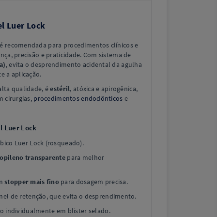
l Luer Lock
é recomendada para procedimentos clínicos e
nça, precisão e praticidade. Com sistema de
a)
, evita o desprendimento acidental da agulha
e a aplicação.
alta qualidade, é
estéril
, atóxica e apirogênica,
m cirurgias,
procedimentos endodônticos
e
l Luer Lock
bico Luer Lock (rosqueado).
ropileno transparente
para melhor
om
stopper mais fino
para dosagem precisa.
el de retenção, que evita o desprendimento.
o individualmente em blister selado.