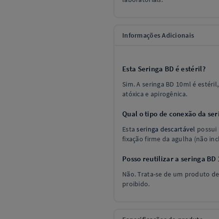
Informações Adicionais
Esta Seringa BD é estéril?
Sim. A seringa BD 10ml é estéri
atóxica e apirogênica.
Qual o tipo de conexão da se
Esta
seringa descartável
possui 
fixação firme da agulha (não in
Posso reutilizar a seringa BD
Não. Trata-se de um produto de
proibido.