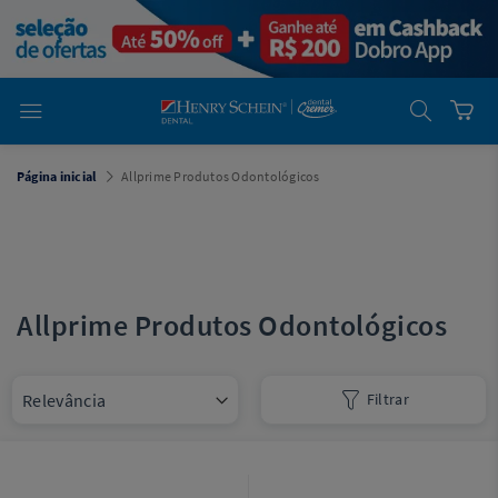
em
Dental
Cremer -
Henry Schein
Laboratório
Laboratório
Ajuda
Você está
Página inicial
Allprime Produtos Odontológicos
em
Dental
Cremer -
Henry Schein
Equipamentos
Equipamentos
Allprime Produtos Odontológicos
Você está
em
Dental
Cremer
Filtrar
Simples
Dental
Software
Odontológico