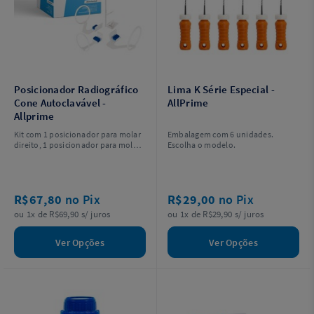
Posicionador Radiográfico
Lima K Série Especial -
Cone Autoclavável -
AllPrime
Allprime
Kit com 1 posicionador para molar
Embalagem com 6 unidades.
direito, 1 posicionador para molar
Escolha o modelo.
esquerdo, 1 posicionador para
incisivos e caninos, 3 dispositivos
de mordida e 1 posicionador bite
wings. Escolha o tamanho adulto
R$67,80
no Pix
R$29,00
no Pix
(40mm) ou infantil (30mm).
ou 1x de R$69,90 s/ juros
ou 1x de R$29,90 s/ juros
Ver Opções
Ver Opções