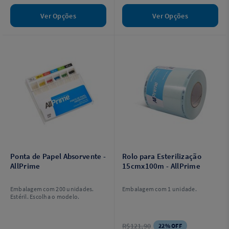
Ver Opções
Ver Opções
Ponta de Papel Absorvente -
Rolo para Esterilização
AllPrime
15cmx100m - AllPrime
Embalagem com 200 unidades.
Embalagem com 1 unidade.
Estéril. Escolha o modelo.
R$121,90
22% OFF