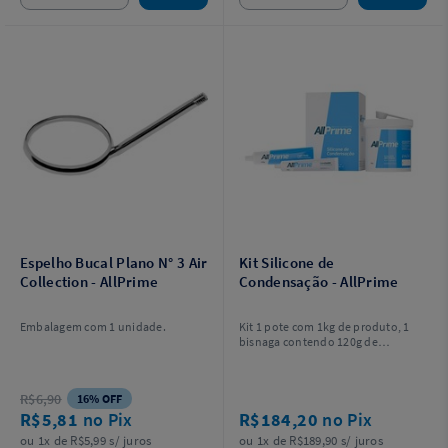
Espelho Bucal Plano N° 3 Air
Kit Silicone de
Collection - AllPrime
Condensação - AllPrime
Embalagem com 1 unidade.
Kit 1 pote com 1kg de produto, 1
bisnaga contendo 120g de
produto, 1 bisnaga contendo 50g
de produto e 1 colher dosadora.
R$6,90
16% OFF
R$5,81
no Pix
R$184,20
no Pix
ou 1x de R$5,99 s/ juros
ou 1x de R$189,90 s/ juros