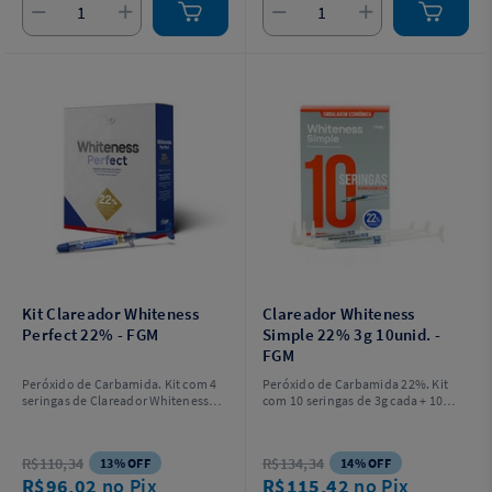
Kit Clareador Whiteness
Clareador Whiteness
Perfect 22% - FGM
Simple 22% 3g 10unid. -
FGM
Peróxido de Carbamida. Kit com 4
Peróxido de Carbamida 22%. Kit
seringas de Clareador Whiteness
com 10 seringas de 3g cada + 10
Perfect 22% com 3g cada + 4
ponteiras.
ponteiras para aplicação do gel + 2
placas em vinil com 1 mm de
R$110,34
R$134,34
13% OFF
14% OFF
espessura para confecção das
R$96,02
no Pix
R$115,42
no Pix
moldeiras + 1 estojo para guardar