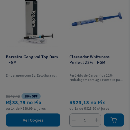
Barreira Gengival Top Dam
Clareador Whiteness
- FGM
Perfect 22% - FGM
Embalagem com 2g. Escolha a cor.
Peróxido de Carbamida 22%.
Embalagem com 3g + Ponteira para
aplicação.
R$47,42
18% OFF
R$38,79
no Pix
R$23,18
no Pix
ou 1x de R$39,99 s/ juros
ou 1x de R$23,90 s/ juros
Ver Opções