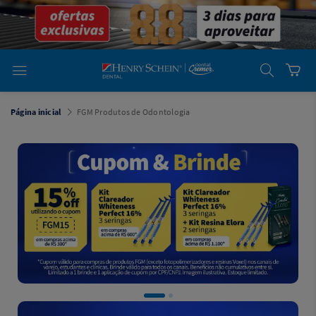
em
Dental
Cremer -
Henry Schein
Laboratório
Laboratório
Ajuda
Você está
Página inicial
FGM Produtos de Odontologia
em
Dental
Cremer -
Henry Schein
Equipamentos
Equipamentos
Você está
em
Dental
Cremer
Simples
Dental
Software
Odontológico