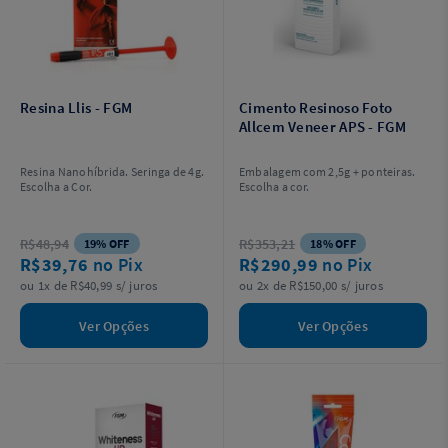
Resina Llis - FGM
Cimento Resinoso Foto
Allcem Veneer APS - FGM
Resina Nanohíbrida. Seringa de 4g.
Embalagem com 2,5g + ponteiras.
Escolha a Cor.
Escolha a cor.
R$48,94
R$353,21
19% OFF
18% OFF
R$39,76
no Pix
R$290,99
no Pix
ou 1x de R$40,99 s/ juros
ou 2x de R$150,00 s/ juros
Ver Opções
Ver Opções