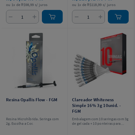
as moldeiras + instruções para o
ou 1x de R$98,99 s/ juros
ou 1x de R$118,99 s/ juros
profissional e o paciente.
Resina Opallis Flow - FGM
Clareador Whiteness
Simple 16% 3g 10unid. -
FGM
Resina Microhíbrida. Seringa com
Embalagem com 10 seringas com 3g
2g. Escolha a Cor.
de gel cada + 10 ponteiras para
aplicação.