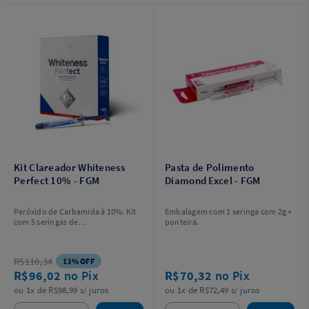
Kit Clareador Whiteness
Pasta de Polimento
Perfect 10% - FGM
Diamond Excel - FGM
Peróxido de Carbamida à 10%. Kit
Embalagem com 1 seringa com 2g +
com 5 seringas de
ponteira.
Clareador Whiteness Perfect 10%
de 3g cada + 5 ponteiras para
aplicação do gel + 2 placas em vinil
R$110,34
13% OFF
com 1 mm de espessura para
R$96,02
no Pix
R$70,32
no Pix
confecção das moldeiras + 1 estojo
para guardar as moldeiras.
ou 1x de R$98,99 s/ juros
ou 1x de R$72,49 s/ juros