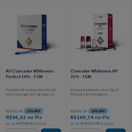
Kit Clareador Whiteness
Clareador Whiteness HP
Perfect 16% - FGM
35% - FGM
Peróxido de Carbamida 16%. Kit
Kit para 3 pacientes com 10g de
com 5 seringas com 3g cada + 5
Peróxido de Hidrogênio
ponteiras para aplicação do gel + 2
Concentrado + 5g de Espessante +
placas em vinil com 1mm de
2g de Neutralize de solução
espessura para confecção das
neutralizante do peróxido +
R$110,34
R$206,34
13% OFF
18% OFF
moldeiras + 1 estojo para guardar
espátula e placa para preparo do
R$96,02
no Pix
R$169,74
no Pix
as moldeiras + Instruções para o
gel + Instruções para o profissional
profissional e o paciente.
+ 2g de Top Dam azul + 6 ponteiras.
ou 1x de R$98,99 s/ juros
ou 1x de R$174,99 s/ juros