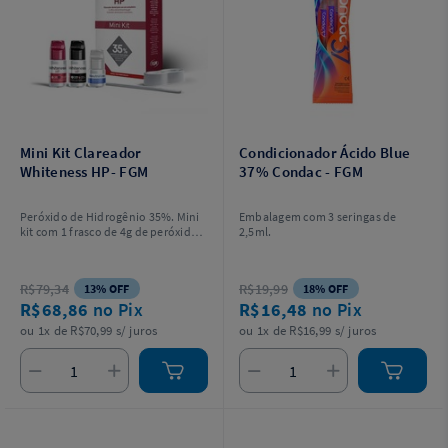
Mini Kit Clareador
Condicionador Ácido Blue
Whiteness HP- FGM
37% Condac - FGM
Peróxido de Hidrogênio 35%. Mini
Embalagem com 3 seringas de
kit com 1 frasco de 4g de peróxido
2,5ml.
de hidrogênio, 1 frasco com 2g de
espessante, 1 frasco com 2g
neutralizante, 1 espátula, 1 placa
R$79,34
R$19,99
13% OFF
18% OFF
para preparo do gel e instruções
R$68,86
no Pix
R$16,48
no Pix
para o profissional.
ou 1x de R$70,99 s/ juros
ou 1x de R$16,99 s/ juros