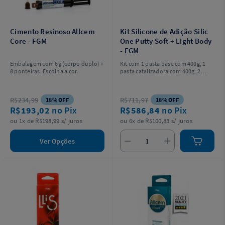
Cimento Resinoso Allcem
Kit Silicone de Adição Silic
Core - FGM
One Putty Soft + Light Body
- FGM
Embalagem com 6g (corpo duplo) +
Kit com 1 pasta base com 400g, 1
8 ponteiras. Escolha a cor.
pasta catalizadora com 400g, 2
cartuchos Light Body 50 ml, 12
pontas misturadoras, 12 pontas
intraorais e 2 colheres dosadoras.
R$234,99
R$711,97
18% OFF
18% OFF
R$193,02
no Pix
R$586,84
no Pix
ou 1x de R$198,99 s/ juros
ou 6x de R$100,83 s/ juros
Ver Opções