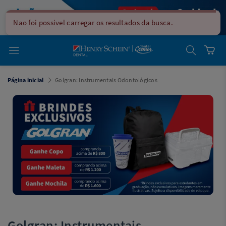
em
Dental
Cremer -
Nao foi possivel carregar os resultados da busca.
Henry Schein
Laboratório
Laboratório
Ajuda
Você está
Página inicial
Golgran: Instrumentais Odontológicos
em
Dental
Cremer -
Henry Schein
Equipamentos
Equipamentos
Você está
em
Dental
Cremer
Simples
Dental
Software
Odontológico
Golgran: Instrumentais