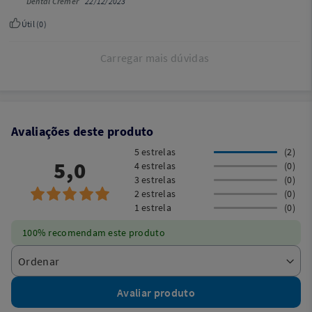
Dental Cremer
22/12/2023
Útil (
0
)
Carregar mais dúvidas
Avaliações deste produto
5 estrelas
(2)
5,0
4 estrelas
(0)
3 estrelas
(0)
2 estrelas
(0)
1 estrela
(0)
100% recomendam este produto
Avaliar produto