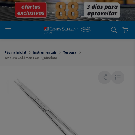
em
Dental
Cremer -
Henry Schein
Laboratório
Laboratório
Ajuda
Você está
em
Dental
Página inicial
Instrumentais
Tesoura
Cremer -
Tesoura Goldman Fox - Quinelato
Henry Schein
Equipamentos
Equipamentos
Você está
em
Dental
Cremer
Simples
Dental
Software
Odontológico