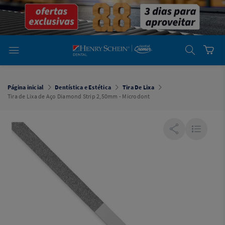
em
Dental
Cremer -
Henry Schein
Laboratório
Laboratório
Ajuda
Você está
em
Dental
Página inicial
Dentística e Estética
Tira De Lixa
Cremer -
Tira de Lixa de Aço Diamond Strip 2,50mm - Microdont
Henry Schein
Equipamentos
Equipamentos
Você está
em
Dental
Cremer
Simples
Dental
Software
Odontológico