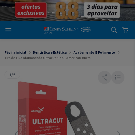
em
Dental
Cremer -
Henry Schein
Laboratório
Laboratório
Ajuda
Você está
em
Dental
Página inicial
Dentística e Estética
Acabamento E Polimento
Cremer -
Tira de Lixa Diamantada Ultracut Fina - American Burrs
Henry Schein
Equipamentos
1/5
Equipamentos
Você está
em
Dental
Cremer
Simples
Dental
Software
Odontológico