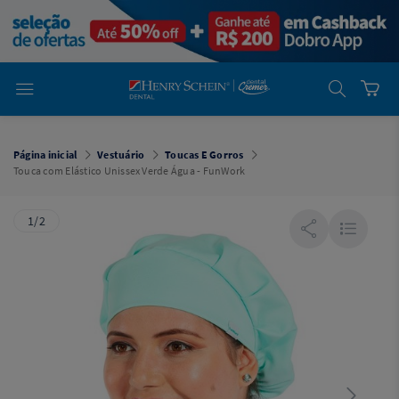
em
Dental
Cremer -
Henry Schein
Laboratório
Laboratório
Ajuda
Você está
em
Dental
Página inicial
Vestuário
Toucas E Gorros
Cremer -
Touca com Elástico Unissex Verde Água - FunWork
Henry Schein
Equipamentos
1/2
Equipamentos
Você está
em
Dental
Cremer
Simples
Dental
Software
Odontológico