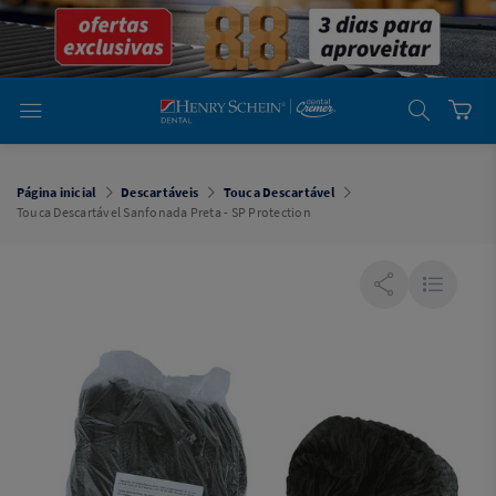
em
Dental
Cremer -
Henry Schein
Laboratório
Laboratório
Ajuda
Você está
em
Dental
Página inicial
Descartáveis
Touca Descartável
Cremer -
Touca Descartável Sanfonada Preta - SP Protection
Henry Schein
Equipamentos
Equipamentos
Você está
em
Dental
Cremer
Simples
Dental
Software
Odontológico