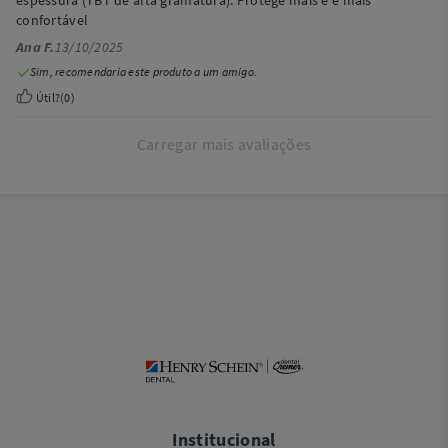
espessura (TBT de alta gramatura). Protege mais e é mais
confortável
Ana F.
13/10/2025
Sim, recomendaria este produto a um amigo.
Útil?
(
0
)
Carregar mais avaliações
Institucional